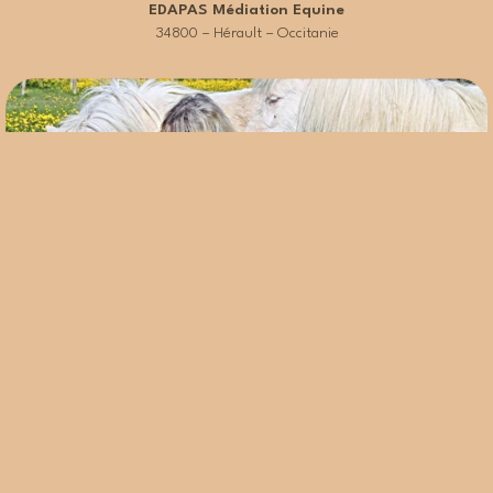
EDAPAS Médiation Equine
34800 – Hérault – Occitanie
BOUQUET Marianick
Elevage Du Loupendu
72210 – Sarthe – Val de Loire